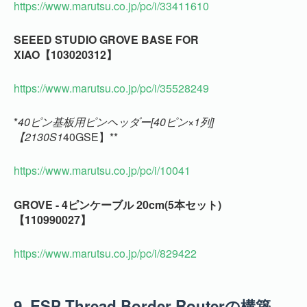
https://www.marutsu.co.jp/pc/i/33411610
SEEED STUDIO GROVE BASE FOR
XIAO【103020312】
https://www.marutsu.co.jp/pc/i/35528249
*
40ピン基板用ピンヘッダー[40ピン×1列]
【2130S1
40GSE】**
https://www.marutsu.co.jp/pc/i/10041
GROVE - 4ピンケーブル 20cm(5本セット)
【110990027】
https://www.marutsu.co.jp/pc/i/829422
9.
ESP Thread Border Routerの構築