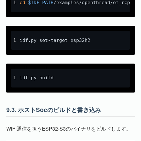
cd
$IDF_PATH
/examples/openthread/ot_rcp
idf.py set-target esp32h2
idf.py build
9.3.
ホストSocのビルドと書き込み
WiFi通信を担うESP32-S3のバイナリをビルドします。