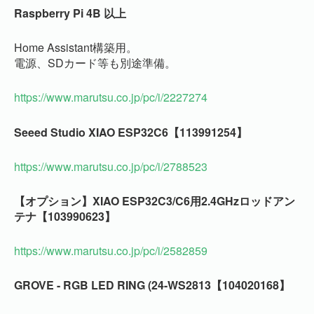
Raspberry Pi 4B 以上
Home Assistant構築用。
電源、SDカード等も別途準備。
https://www.marutsu.co.jp/pc/i/2227274
Seeed Studio XIAO ESP32C6【113991254】
https://www.marutsu.co.jp/pc/i/2788523
【オプション】XIAO ESP32C3/C6用2.4GHzロッドアン
テナ【103990623】
https://www.marutsu.co.jp/pc/i/2582859
GROVE - RGB LED RING (24-WS2813【104020168】