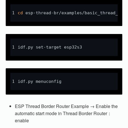
cd
 esp-thread-br/examples/basic_thread_bor
idf.py set-target esp32s3
idf.py menuconfig
ESP Thread Border Router Example → Enable the
automatic start mode in Thread Border Router：
enable