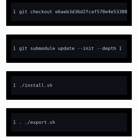
git checkout e6aeb3d36d2fcaf578e4e53308191
git submodule update --init --depth 1
./install.sh
. ./export.sh