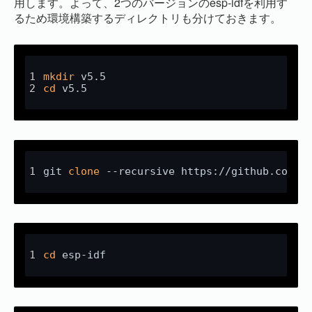
用します。よって、2つのバージョンのesp-idfを利用す
るため環境構築するディレクトリも分けておきます。
mkdir
 v5.5
cd
 v5.5
git 
clone
 --recursive https://github.com/e
cd
 esp-idf