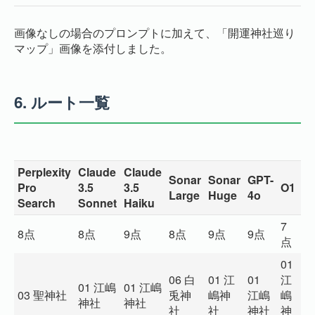
画像なしの場合のプロンプトに加えて、「開運神社巡り
マップ」画像を添付しました。
6.
ルート一覧
Perplexity
Claude
Claude
Sonar
Sonar
GPT-
Gr
Pro
3.5
3.5
O1
Large
Huge
4o
2
Search
Sonnet
Haiku
7
8点
8点
9点
8点
9点
9点
1
点
01
06 白
01 江
01
江
0
01 江嶋
01 江嶋
03 聖神社
兎神
嶋神
江嶋
嶋
嶋
神社
神社
社
社
神社
神
社