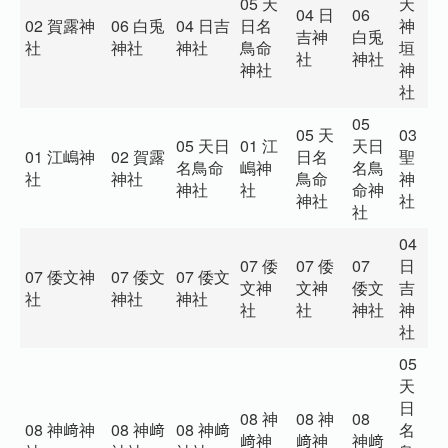
05 天
天
04 日
06
1
02 賀露神
06 白兎
04 日吉
日名
神
吉神
白兎
猪
社
神社
神社
鳥命
垣
社
神社
神
神社
神
社
05
05 天
03
05 天日
01 江
天日
0
01 江嶋神
02 賀露
日名
聖
名鳥命
嶋神
名鳥
﨑
社
神社
鳥命
神
神社
社
命神
社
神社
社
社
04
07 倭
07 倭
07
日
0
07 倭文神
07 倭文
07 倭文
文神
文神
倭文
吉
文
社
神社
神社
社
社
神社
神
社
社
05
天
日
08 神
08 神
08
0
08 神﨑神
08 神﨑
08 神﨑
名
﨑神
﨑神
神﨑
兎