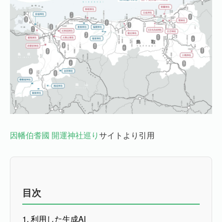
因幡伯耆國 開運神社巡り
サイトより引用
目次
1. 利用した生成AI