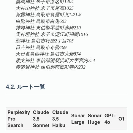
粟嶋神社 米子市彦名町1404
大神山神社 米子市尾高1025
賀露神社 鳥取市賀露町北1-21-8
白兎神社 鳥取市白兎603
神﨑神社 東伯郡琴浦町赤碕210
天神垣神社 米子市淀江町福岡1016
聖神社 鳥取市行徳2丁目705
日吉神社 鳥取市布勢469
天日名鳥命神社 鳥取市大畑874
倭文神社 東伯郡湯梨浜町大字宮内754
赤猪岩神社 西伯郡南部町寺内232
4.2.
ルート一覧
Perplexity
Claude
Claude
Sonar
Sonar
GPT-
Gr
Pro
3.5
3.5
O1
Large
Huge
4o
2
Search
Sonnet
Haiku