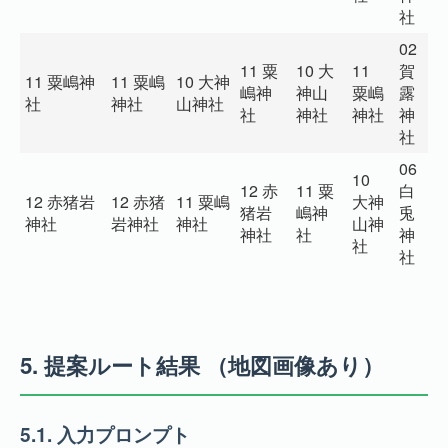
社
02
11 粟
10 大
11
賀
0
11 粟嶋神
11 粟嶋
10 大神
嶋神
神山
粟嶋
露
吉
社
神社
山神社
社
神社
神社
神
社
社
06
10
0
12 赤
11 粟
白
12 赤猪岩
12 赤猪
11 粟嶋
大神
日
猪岩
嶋神
兎
神社
岩神社
神社
山神
鳥
神社
社
神
社
神
社
5.
提案ルート結果 （地図画像あり）
5.1.
入力プロンプト