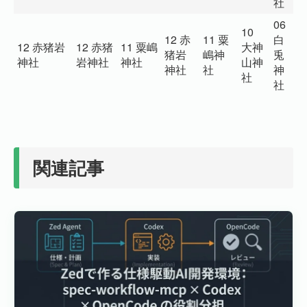
社
06
10
0
12 赤
11 粟
白
12 赤猪岩
12 赤猪
11 粟嶋
大神
日
猪岩
嶋神
兎
神社
岩神社
神社
山神
鳥
神社
社
神
社
神
社
関連記事