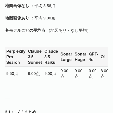
地図画像なし
：平均 8.56点
地図画像あり
：平均 9.00点
各モデルごとの平均点
（地図あり・なし平均）
Perplexity
Claude
Claude
Sonar
Sonar
GPT-
Pro
3.5
3.5
O1
Large
Huge
4o
Search
Sonnet
Haiku
9.00
9.00
9.00
8.00
9
9.50点
9.00点
9.00点
点
点
点
点
__
3.1.1.
プチまとめ