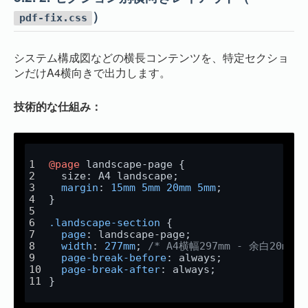
）
pdf-fix.css
システム構成図などの横長コンテンツを、特定セクショ
ンだけA4横向きで出力します。
技術的な仕組み：
@page
 landscape-page {
  size: A4 landscape;
margin
: 
15mm
5mm
20mm
5mm
;
}
.landscape-section
 {
page
: landscape-page;
width
: 
277mm
; 
/* A4横幅297mm - 余白20mm *
page-break-before
: always;
page-break-after
: always;
}