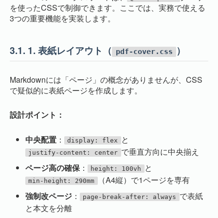
を使ったCSSで制御できます。ここでは、実務で使える
3つの重要機能を実装します。
3.1.
1. 表紙レイアウト（
）
pdf-cover.css
Markdownには「ページ」の概念がありませんが、CSS
で疑似的に表紙ページを作成します。
設計ポイント：
中央配置
：
と
display: flex
で垂直方向に中央揃え
justify-content: center
ページ高の確保
：
と
height: 100vh
（A4縦）で1ページを専有
min-height: 290mm
強制改ページ
：
で表紙
page-break-after: always
と本文を分離