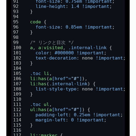
font-size
: 
0.75em
!important
;
line-height
: 
1.4
!important
;
  }
code
 {
font-size
: 
0.85em
!important
;
  }
/* リンクと目次 */
a
, 
a
:visited
, 
.internal-link
 {
color
: 
#000000
!important
;
text-decoration
: none 
!important
;
  }
.toc
li
,
li
:has
(
a
[href^=
"#"
]
),
li
:has
(
.internal-link
) {
list-style-type
: none 
!important
;
  }
.toc
ul
,
ul
:has
(
a
[href^=
"#"
]
) {
padding-left
: 
0.25em
!important
;
margin-left
: 
0
!important
;
  }
li
::marker
 {