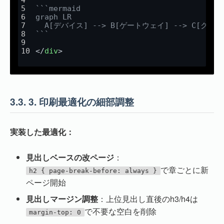
```mermaid
graph LR
  A[デバイス] --> B[ゲートウェイ] --> C[クラウ
```
</
div
>
3.3.
3. 印刷最適化の細部調整
実装した最適化：
見出しベースの改ページ
：
で章ごとに新
h2 { page-break-before: always }
ページ開始
見出しマージン調整
：上位見出し直後のh3/h4は
で不要な空白を削除
margin-top: 0