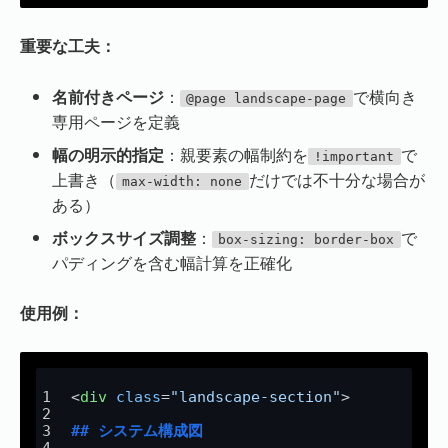
重要な工夫：
名前付きページ
：
で横向き
@page landscape-page
専用ページを定義
幅の明示的指定
：親要素の幅制約を
で
!important
上書き（
だけでは不十分な場合が
max-width: none
ある）
ボックスサイズ調整
：
で
box-sizing: border-box
パディングを含む幅計算を正確化
使用例：
<
div
class
=
"landscape-section"
>
## システム構成図