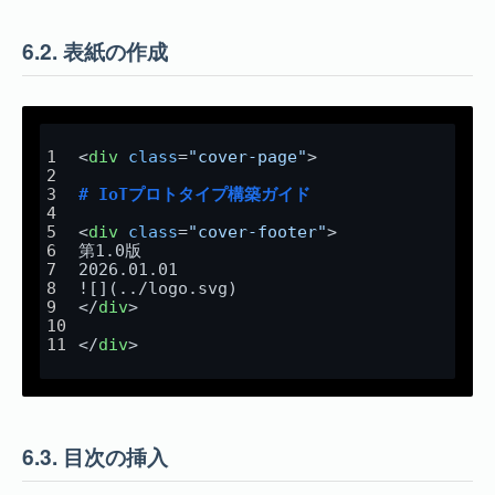
6.2.
表紙の作成
<
div
class
=
"cover-page"
>
# IoTプロトタイプ構築ガイド
<
div
class
=
"cover-footer"
>
第1.0版  
2026.01.01  
![](
../logo.svg
)
</
div
>
</
div
>
6.3.
目次の挿入