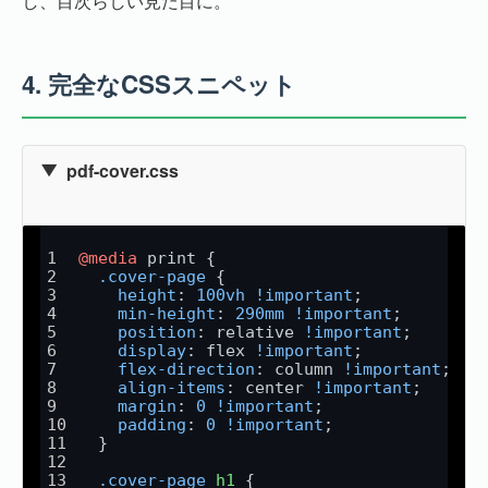
し、目次らしい見た目に。
4.
完全なCSSスニペット
pdf-cover.css
@media
 print {
.cover-page
 {
height
: 
100vh
!important
;
min-height
: 
290mm
!important
;
position
: relative 
!important
;
display
: flex 
!important
;
flex-direction
: column 
!important
;
align-items
: center 
!important
;
margin
: 
0
!important
;
padding
: 
0
!important
;
  }
.cover-page
h1
 {