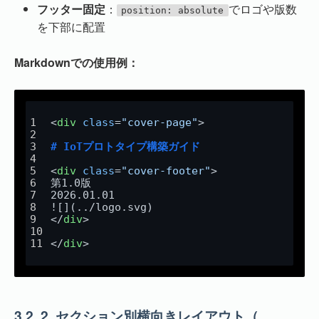
フッター固定
：
でロゴや版数
position: absolute
を下部に配置
Markdownでの使用例：
<
div
class
=
"cover-page"
>
# IoTプロトタイプ構築ガイド
<
div
class
=
"cover-footer"
>
第1.0版  
2026.01.01  
![](
../logo.svg
)
</
div
>
</
div
>
3.2.
2. セクション別横向きレイアウト（