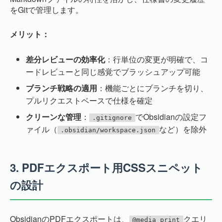
をGitで管理します。
メリット：
差分レビューの効率化
：行単位の変更が明確で、コ
ードレビューと同じ感覚でブラッシュアップ可能
ブランチ戦略の適用
：機能ごとにブランチを切り、
プルリクエストベースで仕様を確定
クリーンな管理
：
でObsidianの設定フ
.gitignore
ァイル（
など）を除外
.obsidian/workspace.json
3.
PDFエクスポート用CSSスニペット
の設計
ObsidianのPDFエクスポートは、
クエリ
@media print