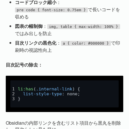
コードブロック縮小
：
で長いコードを
pre code { font-size: 0.75em }
収める
図表の幅制御
：
img, table { max-width: 100% }
ではみ出しを防止
目次リンクの黒色化
：
で印
a { color: #000000 }
刷時の視認性向上
目次記号の除去：
li
:has
(
.internal-link
) {
list-style-type
: none;
}
Obsidianの内部リンクを含むリスト項目から黒丸を削除