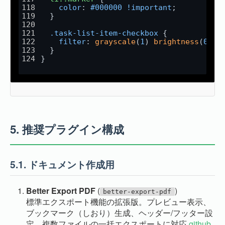
color
: 
#000000
!important
;
  }
.task-list-item-checkbox
 {
filter
: 
grayscale
(
1
) 
brightness
(
0
);
  }
}
5.
推奨プラグイン構成
5.1.
ドキュメント作成用
Better Export PDF
(
)
better-export-pdf
標準エクスポート機能の拡張版。プレビュー表示、
ブックマーク（しおり）生成、ヘッダー/フッター設
定、複数ファイルの一括エクスポートに対応
github