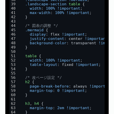
.landscape-section
table
 {
width
: 
100%
!important
;
max-width
: 
100%
!important
;
  }
/* 図表の調整 */
.mermaid
 {
display
: flex 
!important
;
justify-content
: center 
!important
;
background-color
: transparent 
!impor
  }
table
 {
width
: 
100%
!important
;
table-layout
: fixed 
!important
;
  }
/* 改ページ設定 */
h2
 {
page-break-before
: always 
!important
margin-top
: 
0
!important
;
  }
h3
, 
h4
 {
margin-top
: 
2em
!important
;
  }