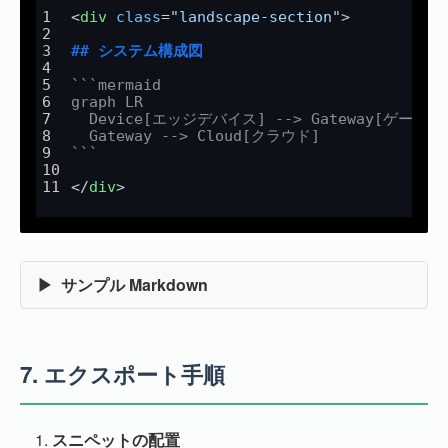
<
div
class
=
"landscape-section"
>
## システム構成図
```mermaid
graph LR
  Device[エッジデバイス] --> Gateway[ゲート
  Gateway --> Cloud[クラウド]
```
</
div
>
サンプル Markdown
7.
エクスポート手順
スニペットの配置