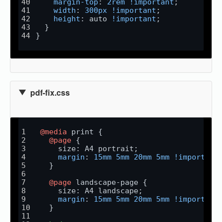
margin-top
: 
2rem
!important
;
width
: 
300px
!important
;
height
: auto 
!important
;
  }
}
pdf-fix.css
@media
 print {
@page
 {
    size: A4 portrait;
margin
: 
15mm
5mm
20mm
5mm
!important
  }
@page
 landscape-page {
    size: A4 landscape;
margin
: 
15mm
5mm
20mm
5mm
!important
  }