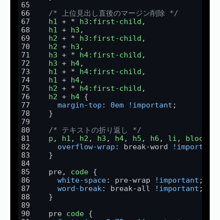
/* 上位見出し直後のマージン削除 */
h1
 + * 
h3
:first-child
,
h1
 + 
h3
,
h2
 + * 
h3
:first-child
,
h2
 + 
h3
,
h3
 + * 
h4
:first-child
,
h3
 + 
h4
,
h1
 + * 
h4
:first-child
,
h1
 + 
h4
,
h2
 + * 
h4
:first-child
,
h2
 + 
h4
 {
margin-top
: 
0em
!important
;
  }
/* テキストの折り返し */
p
, 
h1
, 
h2
, 
h3
, 
h4
, 
h5
, 
h6
, 
li
, 
blockqu
overflow-wrap
: break-word 
!important
  }
  pre, 
code
 {
white-space
: pre-wrap 
!important
;
word-break
: break-all 
!important
;
  }
  pre 
code
 {