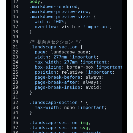
body
,
.markdown-rendered
,
.markdown-preview-view
,
.markdown-preview-sizer
 {
width
: 
100%
;
overflow
: visible 
!important
;
  }
/* 横向きセクション */
.landscape-section
 {
page
: landscape-page;
width
: 
277mm
!important
;
max-width
: 
277mm
!important
;
box-sizing
: border-box 
!important
;
position
: relative 
!important
;
page-break-before
: always;
page-break-after
: always;
page-break-inside
: avoid;
  }
.landscape-section
 * {
max-width
: none 
!important
;
  }
.landscape-section
img
,
.landscape-section
svg
,
.landscape-section
.mermaid
,