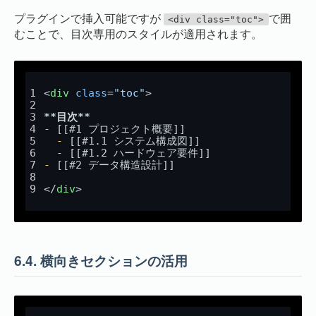
プラグインで挿入可能ですが
で囲
<div class="toc">
むことで、目次専用のスタイルが適用されます。
<
div
class
=
"toc"
>
**目次**
-
 [[#1 プロジェクト概要]]
  -
 [[#1.1 システム構成図]]
  -
 [[#1.2 ハードウェア要件]]
-
 [[#2 データ構造設計]]
</
div
>
6.4.
横向きセクションの活用