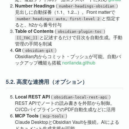
Number Headings
(
)
number-headings-obsidian
見出しに自動採番（1.1、1.2...）。Front matterで
と指定す
number headings: auto, first-level 2
ると、h2から番号付与
Table of Contents
(
)
obsidian-plugin-toc
と記述するだけで目次を自動生成。手動
[[_TOC_]]
管理の手間を削減
Git
(
)
obsidian-git
Obsidian内からコミット・プッシュが可能。自動バ
ックアップ機能も搭載
norilanda.github
5.2.
高度な連携用（オプション）
Local REST API
(
)
obsidian-local-rest-api
REST APIでノートの読み書きを外部から制御。
CI/CDパイプラインでのPDF自動生成などに活用
MCP Tools
(
)
mcp-tools
Claude DesktopとObsidian Vaultを接続。AIによる
ドキュメント生成支援が可能