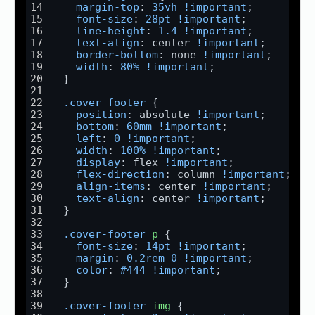
margin-top
: 
35vh
!important
;
font-size
: 
28pt
!important
;
line-height
: 
1.4
!important
;
text-align
: center 
!important
;
border-bottom
: none 
!important
;
width
: 
80%
!important
;
  }
.cover-footer
 {
position
: absolute 
!important
;
bottom
: 
60mm
!important
;
left
: 
0
!important
;
width
: 
100%
!important
;
display
: flex 
!important
;
flex-direction
: column 
!important
;
align-items
: center 
!important
;
text-align
: center 
!important
;
  }
.cover-footer
p
 {
font-size
: 
14pt
!important
;
margin
: 
0.2rem
0
!important
;
color
: 
#444
!important
;
  }
.cover-footer
img
 {